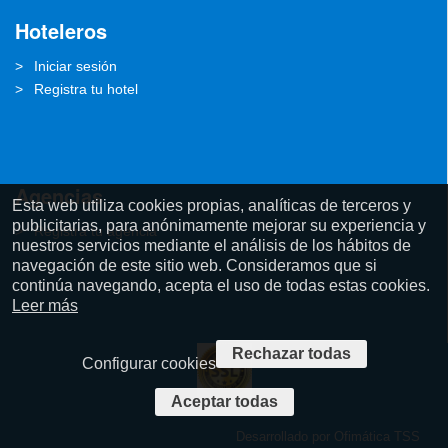
Hoteleros
Iniciar sesión
Registra tu hotel
Agencias
Esta web utiliza cookies propias, analíticas de terceros y
publicitarias, para anónimamente mejorar su experiencia y
Registra tu agencia
nuestros servicios mediante el análisis de los hábitos de
navegación de este sitio web. Consideramos que si
continúa navegando, acepta el uso de todas estas cookies.
Leer más
Rechazar todas
Configurar cookies
Aceptar todas
Desarrollado por
Ofimática TSS