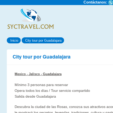
Contáctanos:
Inicio
City tour por Guadalajara
City tour por Guadalajara
Mexico - Jalisco
- Guadalajara
Mínimo 3 personas para reservar
Opera todos los días / Tour servicio compartido
Salida desde Guadalajara
Descubra la ciudad de las Rosas, conozca sus atractivos ac
le mostrará los secretos, leyendas, tradiciones, cultura y gas