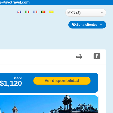
s2@syctravel.com
MXN ($)
Zona clientes
Desde
Ver disponibilidad
$1,120