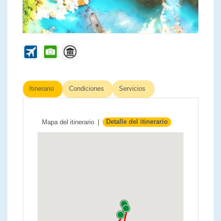
Itinerario
Condiciones
Servicios
Mapa del itinerario
|
Detalle del itinerario