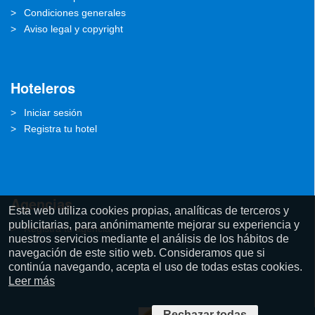
Condiciones generales
Aviso legal y copyright
Hoteleros
Iniciar sesión
Registra tu hotel
Agencias
Esta web utiliza cookies propias, analíticas de terceros y
publicitarias, para anónimamente mejorar su experiencia y
Registra tu agencia
nuestros servicios mediante el análisis de los hábitos de
navegación de este sitio web. Consideramos que si
continúa navegando, acepta el uso de todas estas cookies.
Leer más
Rechazar todas