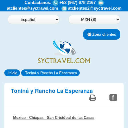
Contáctanos:
+52 (967) 678 2167
atclientes@syctravel.com
atclientes2@syctravel.com
Zona clientes
Inicio
Toniná y Rancho La Esperanza
Toniná y Rancho La Esperanza
Mexico - Chiapas
- San Cristóbal de las Casas